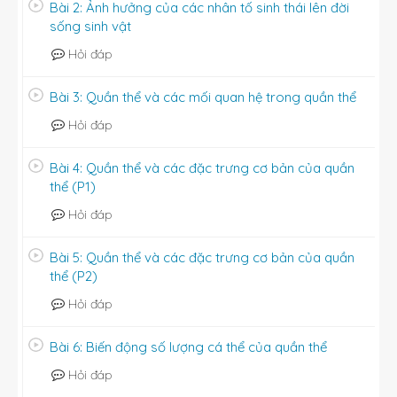
a.
Quần thể tăng trưởng theo tiềm năng sinh học;
Bài 2: Ảnh hưởng của các nhân tố sinh thái lên đời
b.Quần thể tăng trưở
ng theo đường cong thực tế
sống sinh vật
7. Sự tăng trưởng của quần thể người
Hỏi đáp
Dân số tăng trưởng liên tục trong lịch sử loài
Bài 3: Quần thể và các mối quan hệ trong quần thể
người → tăng trưởng theo tiềm năng sinh học
Hỏi đáp
(đường cong hình chữ J).
Do sự phát triển của khoa học kỹ thuật (y học,
Bài 4: Quần thể và các đặc trưng cơ bản của quần
dinh dưỡng,...) làm giảm tỉ lệ tử vong và tuổi thọ
thể (P1)
tăng.
Hỏi đáp
Khi dẫn số tăng nhanh, sự phân bố dân cư không
hợp lí ở các đô thị lớn gây ô nhiễm môi trường →
Bài 5: Quần thể và các đặc trưng cơ bản của quần
ảnh hưởng đến chất lượng cuộc sống.
thể (P2)
Hỏi đáp
Bài 6: Biến động số lượng cá thể của quần thể
Hỏi đáp