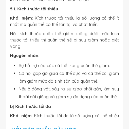
5.1. Kích thước tối thiểu
Khái niệm
: Kích thước tối thiểu là số lượng cá thể ít
nhất mà quần thể có thể tồn tại và phát triển.
Nếu kích thước quần thể giảm xuống dưới mức kích
thước tối thiểu thì quần thể sẽ bị suy giảm hoặc diệt
vong.
Nguyên nhân:
Sự hỗ trợ của các cá thể trong quần thể giảm.
Cơ hội gặp gỡ giữa cá thể đực và cá thể cái giảm
làm giảm mức độ sinh sản của quần thể.
Nếu ở động vật, xảy ra sự giao phối gần, làm suy
thoái nòi giống và giảm sự đa dạng của quần thể.
b) Kích thước tối đa
Khái niệm
: Kích thước tối đa là số lượng cá thể nhiều
nhất mà quần thể có thể đạt được, phù hợp với khả
năng cung cấp nguồn sống của môi trường sống.