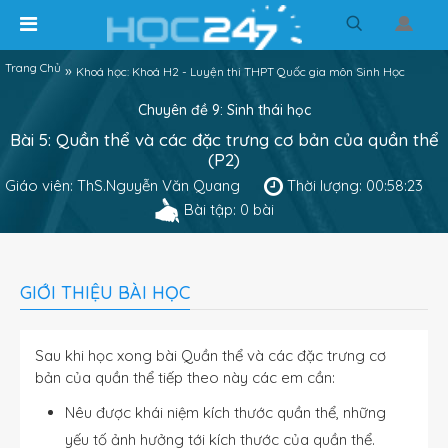
Trang Chủ
»
Khoá học: Khoá H2 - Luyện thi THPT Quốc gia môn Sinh Học
Chuyên đề 9: Sinh thái học
Bài 5: Quần thể và các đặc trưng cơ bản của quần thể
(P2)
Giáo viên: ThS.Nguyễn Văn Quang
Thời lượng: 00:58:23
Bài tập: 0 bài
GIỚI THIỆU BÀI HỌC
Sau khi học xong bài Quần thể và các đặc trưng cơ
bản của quần thể tiếp theo này các em cần:
Nêu được khái niệm kích thước quần thể, những
yếu tố ảnh hưởng tới kích thước của quần thể.