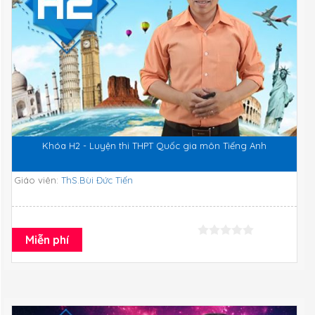
Khóa H2 - Luyện thi THPT Quốc gia môn Tiếng Anh
Giáo viên:
ThS.Bùi Đức Tiến
Miễn phí