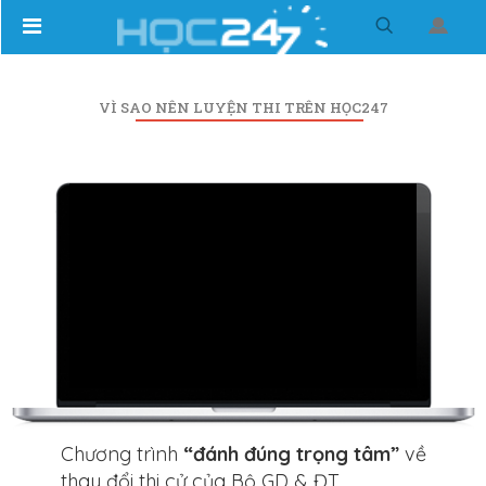
VÌ SAO NÊN LUYỆN THI TRÊN HỌC247
Chương trình
“đánh đúng trọng tâm”
về
thay đổi thi cử của Bộ GD & ĐT