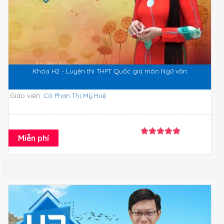
Khóa H2 - Luyện thi THPT Quốc gia môn Ngữ văn
Giáo viên:
Cô Phan Thị Mỹ Huệ
Miễn phí