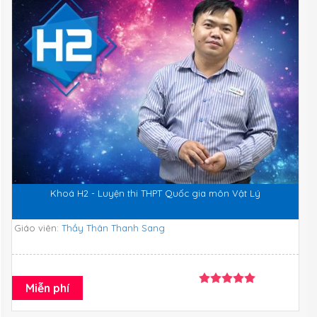
Khoá H2 - Luyện thi THPT Quốc gia môn Vật Lý
Giáo viên:
Thầy Thân Thanh Sang
Miễn phí