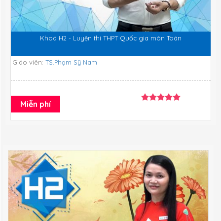
Khoá H2 - Luyện thi THPT Quốc gia môn Toán
Giáo viên:
TS.Phạm Sỹ Nam
Miễn phí