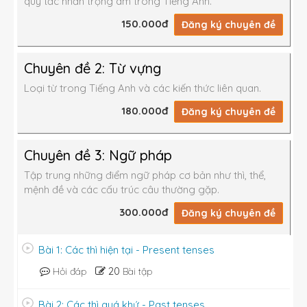
I wish I
hadn't eaten
so much.
quy tắc nhấn trọng âm trong Tiếng Anh.
150.000đ
Đăng ký chuyên đề
Chuyên đề 2: Từ vựng
Loại từ trong Tiếng Anh và các kiến thức liên quan.
180.000đ
Đăng ký chuyên đề
Chuyên đề 3: Ngữ pháp
If only
Tập trung những điểm ngữ pháp cơ bản như thì, thể,
- If only I owned a helicopter.
mệnh đề và các cấu trúc câu thường gặp.
- If only I hadn't eaten so much.
300.000đ
Đăng ký chuyên đề
Hope
- I hope you have a good time at the party.
- I hope the weather will be fine tomorrow.
Bài 1: Các thì hiện tại - Present tenses
In the test
20
Hỏi đáp
Bài tập
1. I wish you ________ so hard.
A. didn't work
Bài 2: Các thì quá khứ - Past tenses