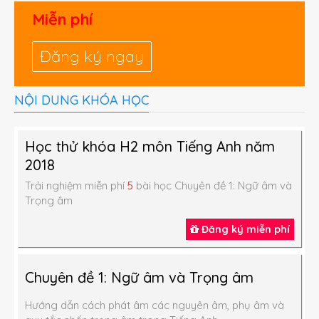
Miễn phí
Đăng ký ngay
NỘI DUNG KHÓA HỌC
Past wishes
th
I wish I
had lived
in the 18
century.
Học thử khóa H2 môn Tiếng Anh năm
2018
Trải nghiệm miễn phí
5
bài học Chuyên đề 1: Ngữ âm và
Trọng âm
Đăng ký miễn phí
Chuyên đề 1: Ngữ âm và Trọng âm
Hướng dẫn cách phát âm các nguyên âm, phụ âm và