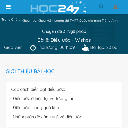
Trang Chủ
»
Khoá học: Khóa H2 - Luyện thi THPT Quốc gia môn Tiếng Anh
Chuyên đề 3: Ngữ pháp
Bài 8: Điều ước - Wishes
Giáo viên:
Thời lượng: 00:11:09
Bài tập: 20 bài
GIỚI THIỆU BÀI HỌC
Các cách diễn đạt điều ước:
- Điều ước ở hiện tại và tương lai
- Điều ước trong quá khứ
- Những vấn đề cần lưu ý về điều ước