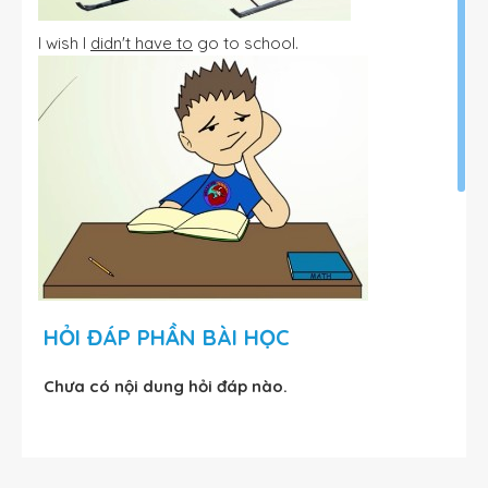
I wish I
didn't have to
go to school.
I wish I
could
fly.
HỎI ĐÁP PHẦN BÀI HỌC
Chưa có nội dung hỏi đáp nào.