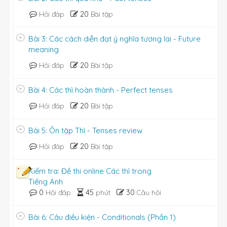
B. was working
20
Hỏi đáp
Bài tập
C. don't work
D. are not working
Bài 3: Các cách diễn đạt ý nghĩa tương lai - Future
2. If ________ it would stop raining for a
meaning
morning, we could cut the grass.
A. over
20
Hỏi đáp
Bài tập
B. even
C. just
Bài 4: Các thì hoàn thành - Perfect tenses
D. only
20
Hỏi đáp
Bài tập
Bài 5: Ôn tập Thì - Tenses review
20
Hỏi đáp
Bài tập
Kiểm tra: Đề thi online Các thì trong
Tiếng Anh
0
45
30
Hỏi đáp
phút
Câu hỏi
Bài 6: Câu điều kiện - Conditionals (Phần 1)