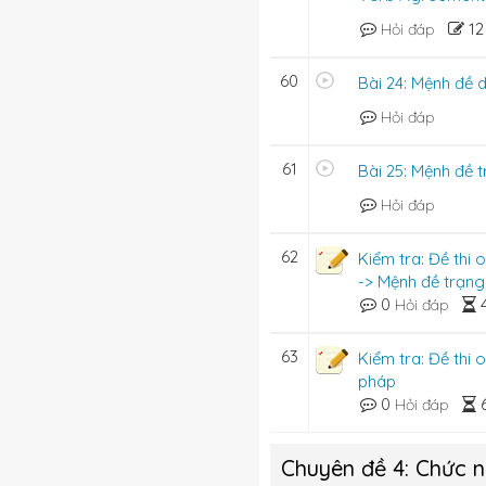
r.
1
Hỏi đáp
60
Bài 24: Mệnh đề 
Hỏi đáp
_______ to see you.
61
Bài 25: Mệnh đề 
Hỏi đáp
62
Kiểm tra: Đề thi 
-> Mệnh đề trạn
0
Hỏi đáp
63
Kiểm tra: Đề thi
pháp
0
Hỏi đáp
Chuyên đề 4: Chức 