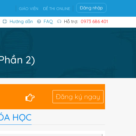
Đăng nhập
GIÁO VIÊN
ĐỀ THI ONLINE
Hướng dẫn
FAQ
Hỗ trợ:
0973 686 401
(Phần 2)
Đăng ký ngay
ÓA HỌC