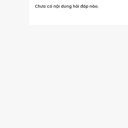
Chưa có nội dung hỏi đáp nào.
If I
had brought
my umbrella, I
wouldn't have go