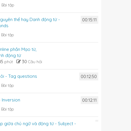
0
Bài tập
nguyên thể hay Danh động từ -
00:15:11
runds
6
Bài tập
online phần Mạo từ,
nh động từ
45
30
phút
Câu hỏi
uôi - Tag questions
00:12:50
5
Bài tập
 Inversion
00:12:11
5
Bài tập
ợp giữa chủ ngữ và động từ - Subject -