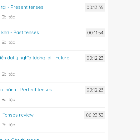
n tại - Present tenses
00:13:35
0
Bài tập
á khứ - Past tenses
00:11:54
0
Bài tập
iễn đạt ý nghĩa tương lai - Future
00:12:23
0
Bài tập
àn thành - Perfect tenses
00:12:23
0
Bài tập
 - Tenses review
00:23:33
0
Bài tập