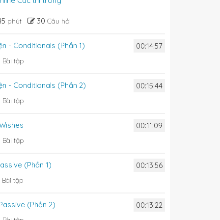
online Các thì trong
45
30
phút
Câu hỏi
iện - Conditionals (Phần 1)
00:14:57
0
Bài tập
iện - Conditionals (Phần 2)
00:15:44
0
Bài tập
 Wishes
00:11:09
0
Bài tập
Passive (Phần 1)
00:13:56
2
Bài tập
 Passive (Phần 2)
00:13:22
0