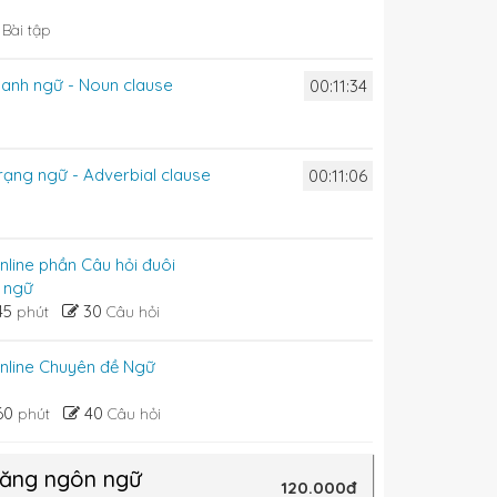
2
Bài tập
danh ngữ - Noun clause
00:11:34
trạng ngữ - Adverbial clause
00:11:06
online phần Câu hỏi đuôi
g ngữ
45
30
phút
Câu hỏi
 online Chuyên đề Ngữ
60
40
phút
Câu hỏi
năng ngôn ngữ
120.000đ