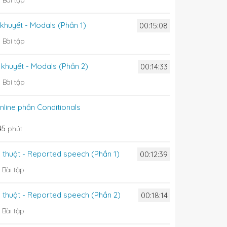
Bài tập
 khuyết - Modals (Phần 1)
00:15:08
0
Bài tập
m khuyết - Modals (Phần 2)
00:14:33
0
Bài tập
online phần Conditionals
45
phút
g thuật - Reported speech (Phần 1)
00:12:39
5
Bài tập
g thuật - Reported speech (Phần 2)
00:18:14
4
Bài tập