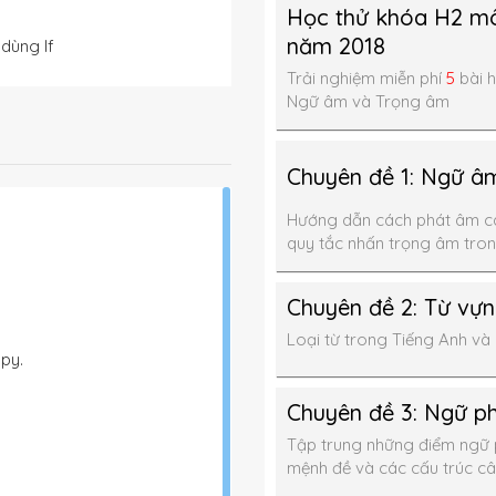
Học thử khóa H2 mô
năm 2018
dùng If
Trải nghiệm miễn phí
5
bài h
Ngữ âm và Trọng âm
Chuyên đề 1: Ngữ â
Hướng dẫn cách phát âm c
quy tắc nhấn trọng âm tron
Chuyên đề 2: Từ vự
Loại từ trong Tiếng Anh và 
py.
Chuyên đề 3: Ngữ p
Tập trung những điểm ngữ p
mệnh đề và các cấu trúc c