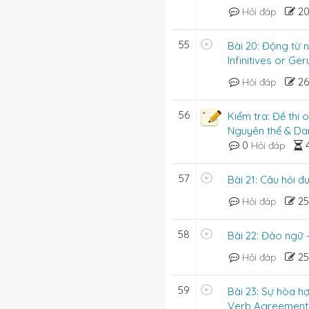
2
Hỏi đáp
55
Bài 20: Động từ 
Infinitives or Ge
2
Hỏi đáp
56
Kiểm tra: Đề thi 
Nguyên thể & Da
0
Hỏi đáp
57
Bài 21: Câu hỏi đ
?
2
Hỏi đáp
 you use it for?
58
Bài 22: Đảo ngữ -
2
Hỏi đáp
u spend it.
59
Bài 23: Sự hòa h
Verb Agreement