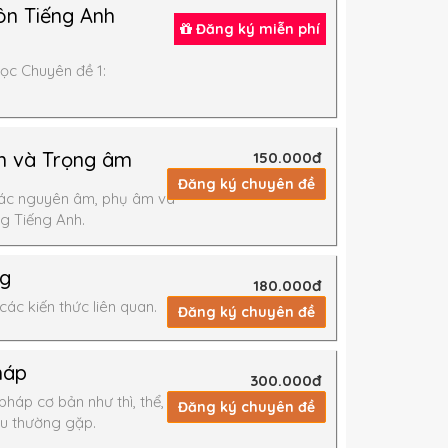
n Tiếng Anh
Đăng ký miễn phí
ọc Chuyên đề 1:
m và Trọng âm
150.000đ
Đăng ký chuyên đề
ác nguyên âm, phụ âm và
g Tiếng Anh.
ng
180.000đ
các kiến thức liên quan.
Đăng ký chuyên đề
háp
300.000đ
háp cơ bản như thì, thể,
Đăng ký chuyên đề
âu thường gặp.