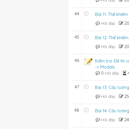
Hỏi đáp
44
Bài 11: Thể khiếm
2
Hỏi đáp
45
Bài 12: Thể khiế
2
Hỏi đáp
46
Kiểm tra: Đề thi 
work.
-> Modals
0
Hỏi đáp
47
Bài 13: Câu tườn
2
Hỏi đáp
48
Bài 14: Câu tườn
2
Hỏi đáp
 now.