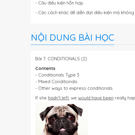
- Câu điều kiện hỗn hợp
- Các cách khác để diễn đạt điều kiện mà không 
NỘI DUNG BÀI HỌC
Bài 7: CONDITIONALS (2)
Contents
- Conditionals Type 3
- Mixed Conditionals
- Other ways to express conditionals
If she
hadn't left
, we
would have been
really hap