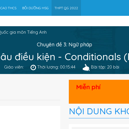
 CAO THCS
BỒI DƯỠNG HSG
THPT QG 2022
Quốc gia môn Tiếng Anh
Chuyên đề 3: Ngữ pháp
Câu điều kiện - Conditionals 
Giáo viên:
Thời lượng: 00:15:44
Bài tập: 20 bài
Miễn phí
NỘI DUNG KH