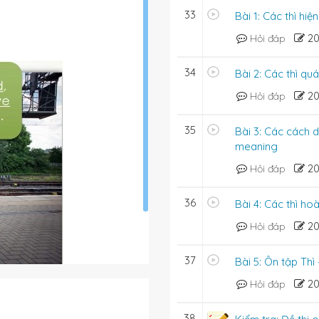
33
Bài 1: Các thì hiệ
2
Hỏi đáp
34
Bài 2: Các thì qu
2
Hỏi đáp
35
Bài 3: Các cách d
meaning
2
Hỏi đáp
36
Bài 4: Các thì ho
2
Hỏi đáp
37
Bài 5: Ôn tập Thì
2
Hỏi đáp
38