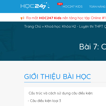
HOC247 KIDS
TOÁN NÂNG
Ra mắt
HOC247 Kids
nền tảng học tập Online #1
Trang Chủ
»
Khoá học: Khóa H2 - Luyện thi THPT 
Bài 7: 
GIỚI THIỆU BÀI HỌC
Cấu trúc và cách sử dụng câu điều kiện:
- Câu điều kiện loại 3