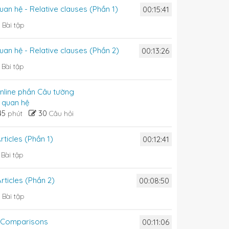
uan hệ - Relative clauses (Phần 1)
00:15:41
4
Bài tập
uan hệ - Relative clauses (Phần 2)
00:13:26
8
Bài tập
online phần Câu tường
 quan hệ
45
30
phút
Câu hỏi
rticles (Phần 1)
00:12:41
7
Bài tập
Articles (Phần 2)
00:08:50
4
Bài tập
- Comparisons
00:11:06