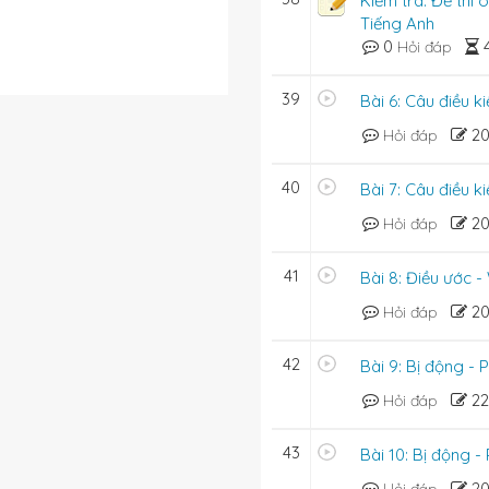
Kiểm tra: Đề thi 
Tiếng Anh
0
Hỏi đáp
39
Bài 6: Câu điều k
2
Hỏi đáp
40
Bài 7: Câu điều k
2
Hỏi đáp
t
wet.
41
Bài 8: Điều ước -
2
Hỏi đáp
42
Bài 9: Bị động - 
2
Hỏi đáp
43
Bài 10: Bị động -
2