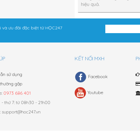
hiệu quả.
i và ưu đãi đặc biệt từ HỌC247
ÚP
KẾT NỐI MXH
P
ẫn sử dụng
Facebook
 thường gặp
attern
Youtube
e:
0973 686 401
- thứ 7: từ 08h30 - 21h00
: support@hoc247.vn