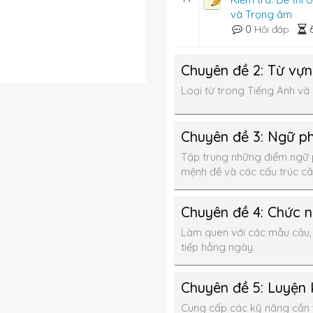
và Trọng âm
0
Hỏi đáp
Chuyên đề 2: Từ vự
Loại từ trong Tiếng Anh và 
Chuyên đề 3: Ngữ p
Tập trung những điểm ngữ p
mệnh đề và các cấu trúc c
Chuyên đề 4: Chức 
Làm quen với các mẫu câu, 
tiếp hằng ngày.
Chuyên đề 5: Luyện 
Cung cấp các kỹ năng cần t