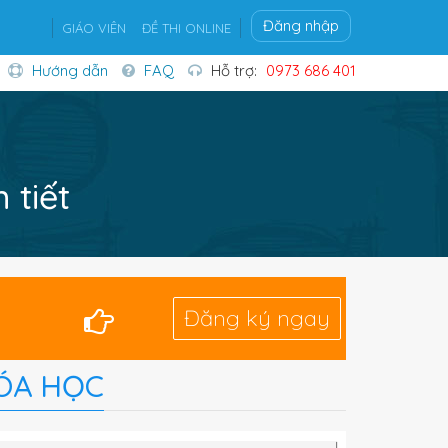
Đăng nhập
GIÁO VIÊN
ĐỀ THI ONLINE
Hướng dẫn
FAQ
Hỗ trợ:
0973 686 401
 tiết
Đăng ký ngay
ÓA HỌC