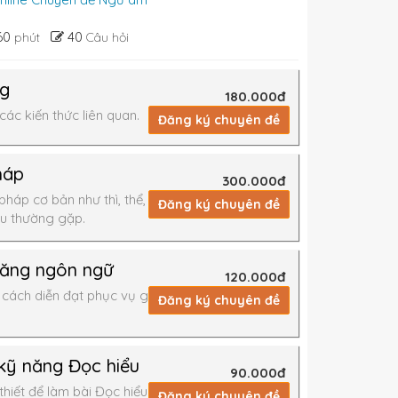
60
40
phút
Câu hỏi
ng
180.000đ
các kiến thức liên quan.
Đăng ký chuyên đề
háp
300.000đ
háp cơ bản như thì, thể,
Đăng ký chuyên đề
âu thường gặp.
năng ngôn ngữ
120.000đ
cách diễn đạt phục vụ giao
Đăng ký chuyên đề
kỹ năng Đọc hiểu
90.000đ
hiết để làm bài Đọc hiểu
Đăng ký chuyên đề