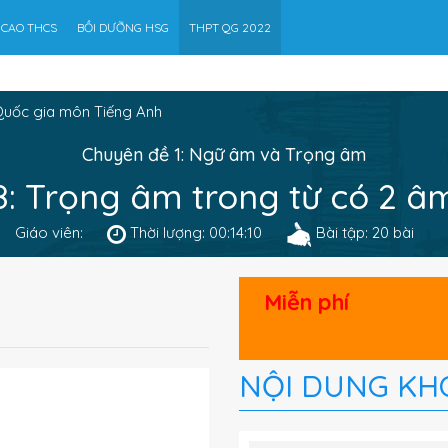
 CAO THCS
BỒI DƯỠNG HSG
THPT QG 2022
Quốc gia môn Tiếng Anh
Chuyên đề 1: Ngữ âm và Trọng âm
8: Trọng âm trong từ có 2 âm
Giáo viên:
Thời lượng: 00:14:10
Bài tập: 20 bài
Miễn phí
NỘI DUNG KH