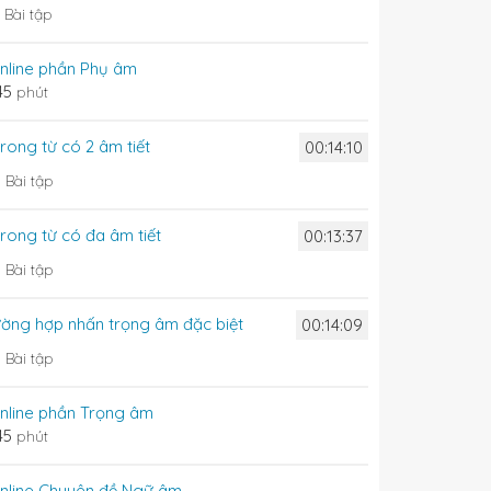
3
Bài tập
 online phần Phụ âm
45
phút
rong từ có 2 âm tiết
00:14:10
0
Bài tập
trong từ có đa âm tiết
00:13:37
0
Bài tập
rường hợp nhấn trọng âm đặc biệt
00:14:09
0
Bài tập
 online phần Trọng âm
45
phút
 online Chuyên đề Ngữ âm