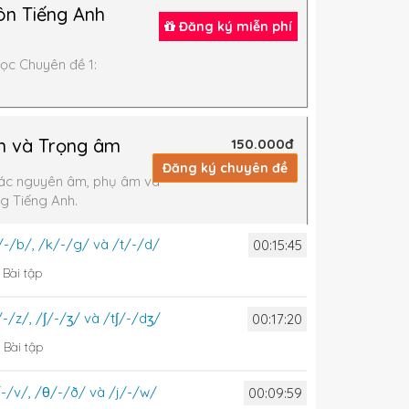
n Tiếng Anh
Đăng ký miễn phí
ọc Chuyên đề 1:
m và Trọng âm
150.000đ
Đăng ký chuyên đề
ác nguyên âm, phụ âm và
g Tiếng Anh.
/-/b/, /k/-/g/ và /t/-/d/
00:15:45
8
Bài tập
-/z/, /ʃ/-/ʒ/ và /tʃ/-/dʒ/
00:17:20
4
Bài tập
/-/v/, /θ/-/ð/ và /j/-/w/
00:09:59