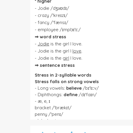
*
higher
- Jodie
/dʒəʊdɪ/
- crazy
/ˈkreɪzɪ/
- fancy
/ˈfænsɪ/
- employee
/ɪmplɔɪˈɪː/
⇒ word stress
-
Jodie
is the girl I love.
- Jodie is the girl I
love
.
- Jodie is the
girl
I love.
⇒ sentence stress
Stress in 2-syllable words
Stress falls on strong vowels
- Long vowels:
believe
/bɪˈlɪːv/
- Diphthongs:
define
/dɪˈfaɪn/
- æ, e, ɪ
bracket /ˈbrækɪt/
penny /ˈpenɪ/
- Weakest: ə
attract /əˈtrækt/