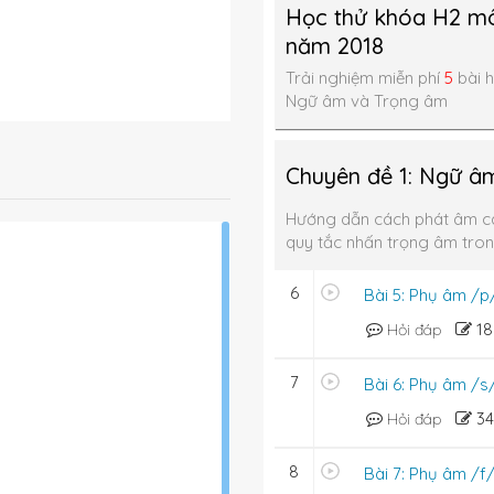
Học thử khóa H2 mô
năm 2018
Trải nghiệm miễn phí
5
bài h
Ngữ âm và Trọng âm
Chuyên đề 1: Ngữ â
Hướng dẫn cách phát âm c
quy tắc nhấn trọng âm tron
6
Bài 5: Phụ âm /p
1
Hỏi đáp
7
Bài 6: Phụ âm /s/
3
Hỏi đáp
8
Bài 7: Phụ âm /f