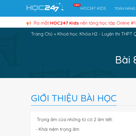
HOC247 KIDS
TOÁN NÂNG
Ra mắt
HOC247 Kids
nền tảng học tập Online #1
Trang Chủ
»
Khoá học: Khóa H2 - Luyện thi THPT 
Bài 
GIỚI THIỆU BÀI HỌC
Trọng âm của những từ có 2 âm tiết:
- Khái niệm trọng âm