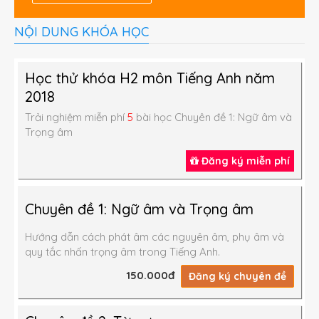
V. Complimenting on children
- Oh, what an adorable face!
NỘI DUNG KHÓA HỌC
- He/she's so cute!
- Your children are very well behaved.
- Your son/ daughter is a smart cookie.
Học thử khóa H2 môn Tiếng Anh năm
- Your kids are a lot of fun.
2018
Trải nghiệm miễn phí
5
bài học Chuyên đề 1: Ngữ âm và
Trọng âm
Đăng ký miễn phí
Chuyên đề 1: Ngữ âm và Trọng âm
Hướng dẫn cách phát âm các nguyên âm, phụ âm và
quy tắc nhấn trọng âm trong Tiếng Anh.
150.000đ
Đăng ký chuyên đề