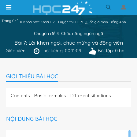
Trang Chủ
»
Khoá học: Khóa H2 - Luyện thi THPT Quốc gia môn Tiếng Anh
Chuyên đề 4: Chức năng ngôn ngữ
Bài 7: Lời khen ngợi, chúc mừng và động viên
Giáo viên:
Thời lượng: 00:11:09
Bài tập: 0 bài
GIỚI THIỆU BÀI HỌC
Contents - Basic formulas - Different situations
NỘI DUNG BÀI HỌC