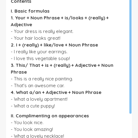
Contents
I. Basic formulas
1. Your + Noun Phrase + is/looks + (really) +
Adjective
- Your dress is really elegant.
- Your hair looks great!
2. I + (really) + like/love + Noun Phrase
- I really like your earrings.
- I love this vegetable soup!
3. This/ That + is + (really) + Adjective + Noun
Phrase
- This is a really nice painting.
- That's an awesome car.
4. What a/an + Adjective + Noun Phrase
- What a lovely apartment!
- What a cute puppy!
II. Complimenting on appearances
- You look nice.
- You look amazing!
- What a lovely necklace!