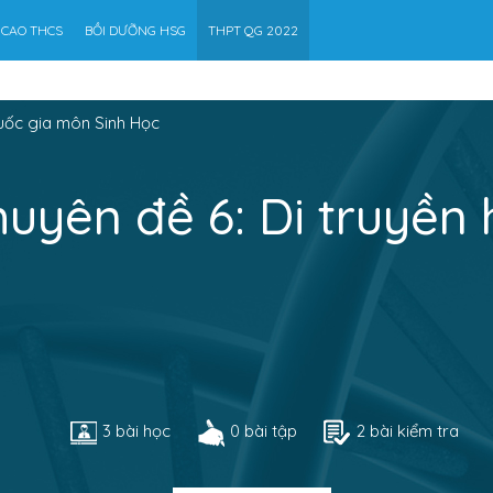
 CAO THCS
BỒI DƯỠNG HSG
THPT QG 2022
uốc gia môn Sinh Học
uyên đề 6: Di truyền
3 bài học
0 bài tập
2 bài kiểm tra