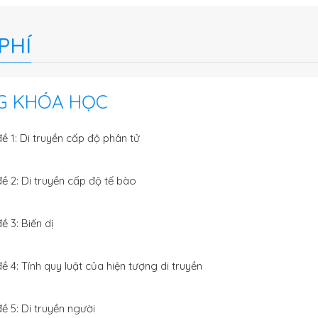
PHÍ
G KHÓA HỌC
ề 1: Di truyền cấp độ phân tử
ề 2: Di truyền cấp độ tế bào
ề 3: Biến dị
ề 4: Tính quy luật của hiện tượng di truyền
ề 5: Di truyền người