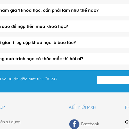
ham gia 1 khóa học, cần phải làm như thế nào?
 sao để nạp tiền mua khoá học?
i gian truy cập khoá học là bao lâu?
ng quá trình học có thắc mắc thì hỏi ai?
i và ưu đãi đặc biệt từ HỌC247
ÚP
KẾT NỐI MXH
P
ẫn sử dụng
Facebook