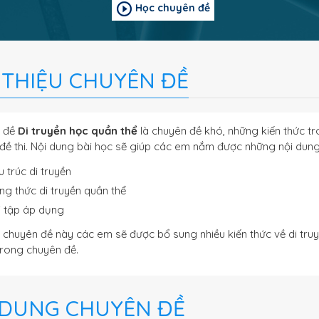
Học chuyên đề
I THIỆU CHUYÊN ĐỀ
 đề
Di truyền học quần thể
là chuyên đề khó, những kiến thức t
đề thi. Nội dung bài học sẽ giúp các em nắm được những nội dung
 trúc di truyền
ng thức di truyền quần thể
i tập áp dụng
 chuyên đề này các em sẽ được bổ sung nhiều kiến thức về di truyề
trong chuyên đề.
 DUNG CHUYÊN ĐỀ