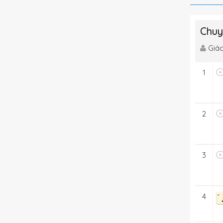
Chuy
Giáo
1
2
3
4