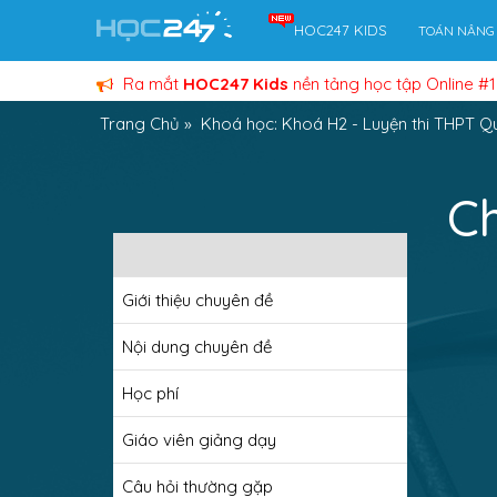
HOC247 KIDS
TOÁN NÂNG
Ra mắt
HOC247 Kids
nền tảng học tập Online #1
Trang Chủ
»
Khoá học: Khoá H2 - Luyện thi THPT Q
Ch
Giới thiệu chuyên đề
Nội dung chuyên đề
Học phí
Giáo viên giảng dạy
Câu hỏi thường gặp