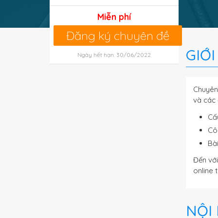
Miễn phí
Đăng ký chuyên đề
GIỚ
Ngày hết hạn: 30/06/2022
Chuyên
và các 
Cấu
Cô
Bà
Đến với
online 
NỘI