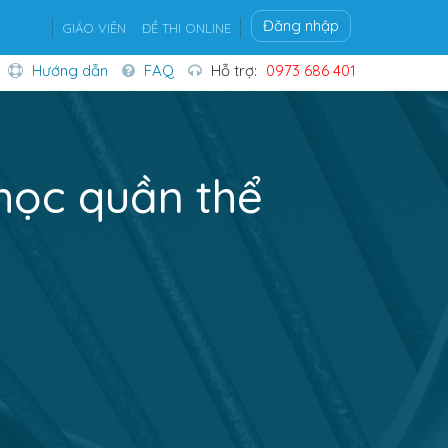
Đăng nhập
GIÁO VIÊN
ĐỀ THI ONLINE
Hướng dẫn
FAQ
Hỗ trợ:
0973 686 401
 học quần thể