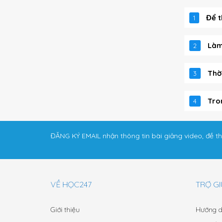
Để t
1
Làm
2
Thờ
3
Tro
4
ĐĂNG KÝ EMAIL nhận thông tin bài giảng video, đề th
VỀ HỌC247
TRỢ GI
Giới thiệu
Hướng d