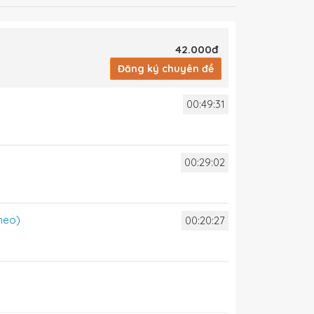
42.000đ
Đăng ký chuyên đề
00:49:31
00:29:02
theo)
00:20:27