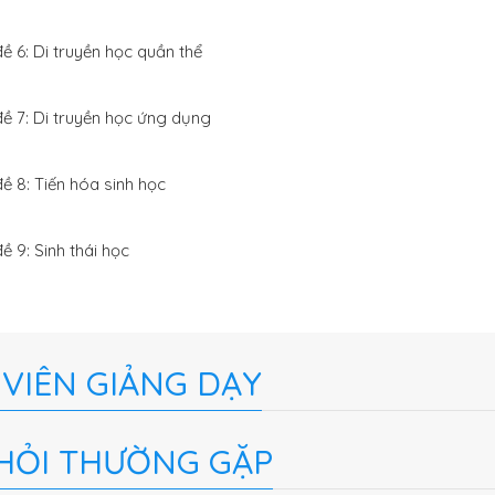
ề 6: Di truyền học quần thể
ề 7: Di truyền học ứng dụng
ề 8: Tiến hóa sinh học
ề 9: Sinh thái học
 VIÊN GIẢNG DẠY
HỎI THƯỜNG GẶP